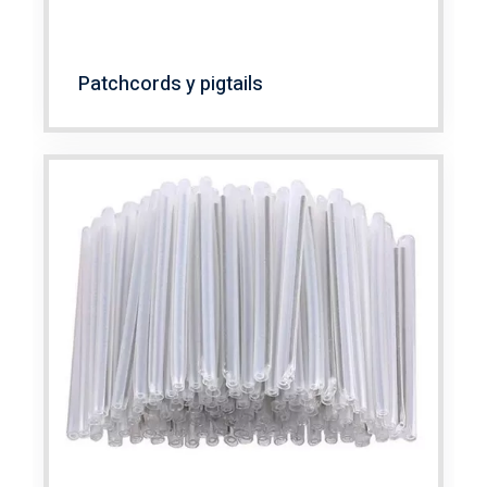
Patchcords y pigtails