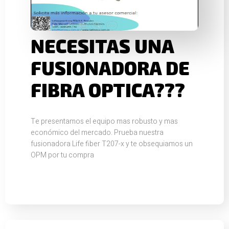
NECESITAS UNA
FUSIONADORA DE
FIBRA OPTICA???
Te presentamos el equipo mas robusto y mas
económico del mercado. Prueba nuestra
fusionadora Life fiber T207-x y te obsequiamos un
OPM por tu compra