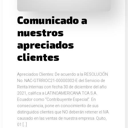
Comunicado a
nuestros
apreciados
clientes
Apreciados Clientes: De acuerdo a la RESOLUCIÓN
No. NAC-GTRRIOC21-00000302-E del Servicio de
Renta Internas con fecha 30 de diciembre del año
2021, califica a LATINOAMERICANA TCA S.A.
Ecuador como “Contribuyente Especial”. En
consecuencia, pone en conocimiento de sus
distinguidos clientes que NO deberán retener el IVA
causado en las ventas de nuestra empresa. Quito,
01 […]