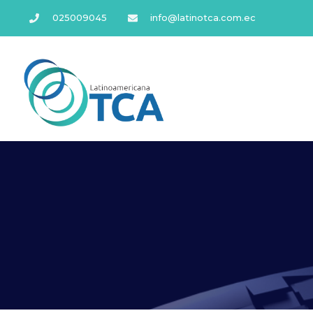
025009045
info@latinotca.com.ec